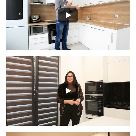
13 ЛЕТ ОПЫТА
Мы на рынке с 2011 года. За это
время мы научились воплощать в
жизнь даже самые смелые желания
клиентов.
ОПТИМИЗАЦИЯ РАСХОДОВ
Мы экономим Ваши деньги за счет
грамотной работы с поставщиками
материалов и специальных условий,
которые позволяют получать очень
выгодные цены.