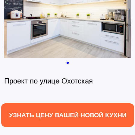
КОГДА
ЗАКАЗЫВАЕТЕ У
НАС
Индивидуальный поход
Создаем уникальный проект кухни
специально для вашего дома!
Собственное производство
Мы сами производим мебель,
поэтому даем лучшую цену и
гарантию качества!
Фиксированная цена
После утверждения проекта вы
сразу узнаете стоимость без
дополнительных оплат