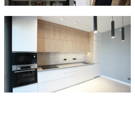
НАШИ РАБОТЫ
О НАС
ПРЕИМУЩЕСТВА
ОТЗЫВЫ
ЧТПУП «КомфортУютМебель»
Минск
d.rechenkov@tutmebel.by
Тел: +375(29)340−39−40